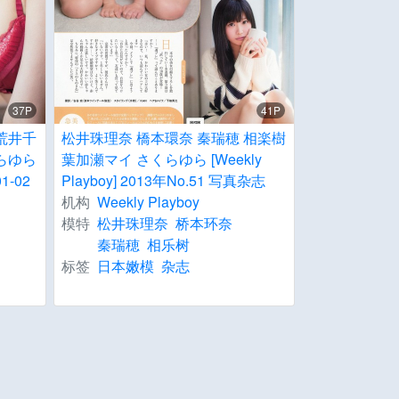
37P
41P
荒井千
松井珠理奈 橋本環奈 秦瑞穂 相楽樹
らゆら
葉加瀬マイ さくらゆら [Weekly
01-02
Playboy] 2013年No.51 写真杂志
机构
Weekly Playboy
模特
松井珠理奈
桥本环奈
秦瑞穂
相乐树
标签
日本嫩模
杂志