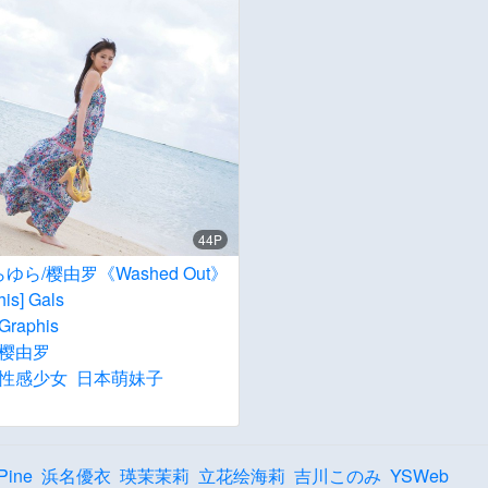
44P
ゆら/樱由罗《Washed Out》
his] Gals
Graphis
樱由罗
性感少女
日本萌妹子
Pine
浜名優衣
瑛茉茉莉
立花绘海莉
吉川このみ
YSWeb