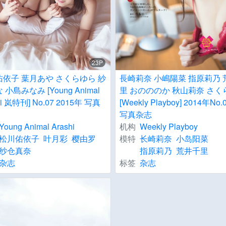
23P
依子 葉月あや さくらゆら 紗
長崎莉奈 小嶋陽菜 指原莉乃 
小島みなみ [Young Animal
里 おのののか 秋山莉奈 さく
hi 岚特刊] No.07 2015年 写真
[Weekly Playboy] 2014年No.
写真杂志
Young Animal Arashi
机构
Weekly Playboy
松川佑依子
叶月彩
樱由罗
模特
长崎莉奈
小岛阳菜
纱仓真奈
指原莉乃
荒井千里
杂志
标签
杂志