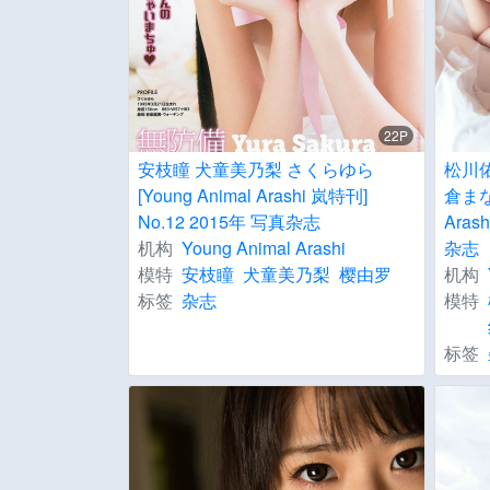
22P
安枝瞳 犬童美乃梨 さくらゆら
松川佑
[Young Animal Arashi 岚特刊]
倉まな 
No.12 2015年 写真杂志
Aras
机构
Young Animal Arashi
杂志
模特
安枝瞳
犬童美乃梨
樱由罗
机构
标签
杂志
模特
标签