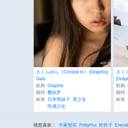
40P
さくらゆら《Consist In》 [Graphis]
さくら
Gals
[Grap
机构
Graphis
机构
模特
樱由罗
模特
标签
日本萌妹子
美少女
标签
性感少女
猜您喜欢：
中冢智实
PattyHui
炸炸子
Erena