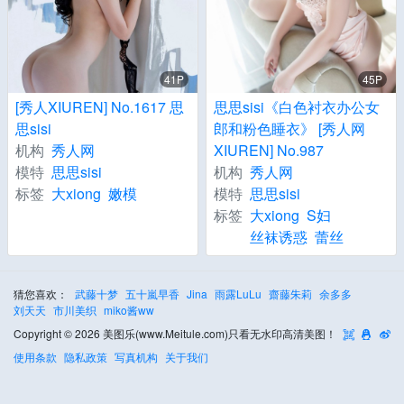
41P
45P
[秀人XIUREN] No.1617 思
思思sisi《白色衬衣办公女
思sisi
郎和粉色睡衣》 [秀人网
机构
秀人网
XIUREN] No.987
模特
思思sisi
机构
秀人网
标签
大xiong
嫩模
模特
思思sisi
标签
大xiong
S妇
丝袜诱惑
蕾丝
猜您喜欢：
武藤十梦
五十嵐早香
Jina
雨露LuLu
齋藤朱莉
余多多
刘天天
市川美织
miko酱ww
Copyright © 2026 美图乐(www.Meitule.com)只看无水印高清美图！
使用条款
隐私政策
写真机构
关于我们