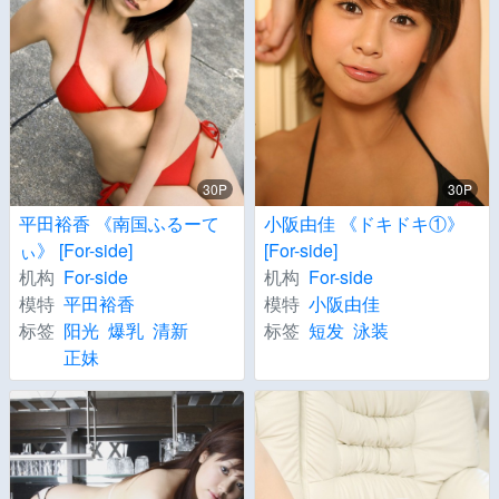
30P
30P
平田裕香 《南国ふるーて
小阪由佳 《ドキドキ①》
ぃ》 [For-side]
[For-side]
机构
For-side
机构
For-side
模特
平田裕香
模特
小阪由佳
标签
阳光
爆乳
清新
标签
短发
泳装
正妹