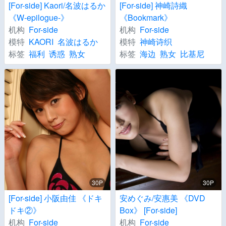
[For-side] Kaori/名波はるか
[For-side] 神崎詩織
《W-epilogue-》
《Bookmark》
机构
For-side
机构
For-side
模特
KAORI
名波はるか
模特
神崎诗织
标签
福利
诱惑
熟女
标签
海边
熟女
比基尼
30P
30P
[For-side] 小阪由佳 《ドキ
安めぐみ/安惠美 《DVD
ドキ②》
Box》 [For-side]
机构
For-side
机构
For-side