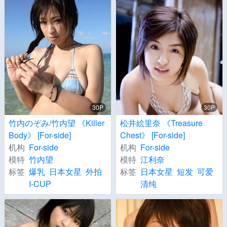
30P
30P
竹内のぞみ/竹内望 《Killer
松井絵里奈 《Treasure
Body》 [For-side]
Chest》 [For-side]
机构
For-side
机构
For-side
模特
竹内望
模特
江利奈
标签
爆乳
日本女星
外拍
标签
日本女星
短发
可爱
I-CUP
清纯