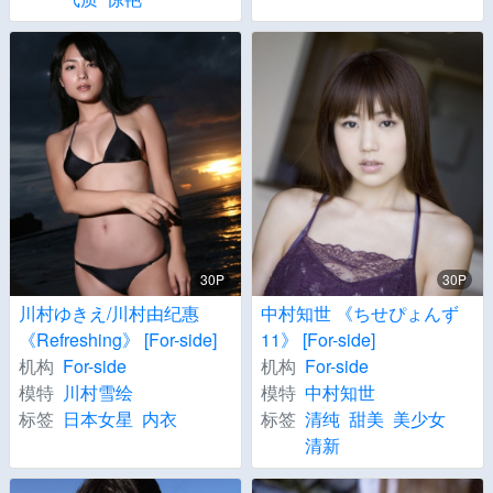
30P
30P
川村ゆきえ/川村由纪惠
中村知世 《ちせぴょんず
《Refreshing》 [For-side]
11》 [For-side]
机构
For-side
机构
For-side
模特
川村雪绘
模特
中村知世
标签
日本女星
内衣
标签
清纯
甜美
美少女
清新