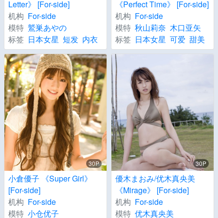
Letter》 [For-side]
《Perfect Time》 [For-side]
机构
For-side
机构
For-side
模特
鷲巣あやの
模特
秋山莉奈
木口亚矢
标签
日本女星
短发
内衣
标签
日本女星
可爱
甜美
30P
30P
小倉優子 《Super Girl》
優木まおみ/优木真央美
[For-side]
《Mirage》 [For-side]
机构
For-side
机构
For-side
模特
小仓优子
模特
优木真央美