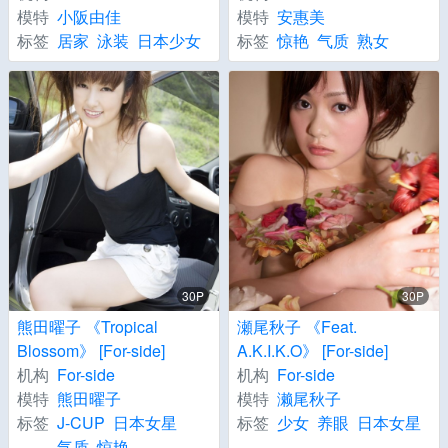
模特
小阪由佳
模特
安惠美
标签
居家
泳装
日本少女
标签
惊艳
气质
熟女
30P
30P
熊田曜子 《Tropical
瀬尾秋子 《Feat.
Blossom》 [For-side]
A.K.I.K.O》 [For-side]
机构
For-side
机构
For-side
模特
熊田曜子
模特
濑尾秋子
标签
J-CUP
日本女星
标签
少女
养眼
日本女星
气质
惊艳