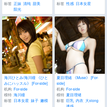
标签
正妹
清纯
甜美
标签
性感
日本女星
阳光
30P
30P
海川ひとみ/海川瞳 《ひと
夏目理緒 《Muse》 [For-
みにハッスル》 [For-side]
side]
机构
For-side
机构
For-side
模特
海川瞳
模特
夏目理绪
标签
日本女星
妹子
嫩模
标签
巨乳
内衣
大xiong
诱惑