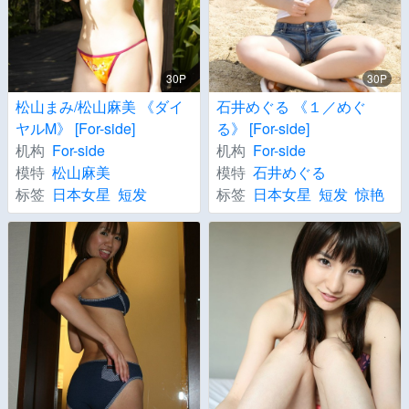
30P
30P
松山まみ/松山麻美 《ダイ
石井めぐる 《１／めぐ
ヤルM》 [For-side]
る》 [For-side]
机构
For-side
机构
For-side
模特
松山麻美
模特
石井めぐる
标签
日本女星
短发
标签
日本女星
短发
惊艳