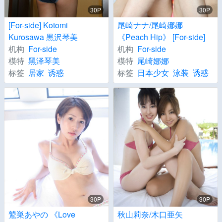
30P
30P
[For-side] Kotomi
尾崎ナナ/尾崎娜娜
Kurosawa 黒沢琴美
《Peach Hip》 [For-side]
机构
For-side
机构
For-side
模特
黑泽琴美
模特
尾崎娜娜
标签
居家
诱惑
标签
日本少女
泳装
诱惑
30P
30P
鷲巣あやの 《Love
秋山莉奈/木口亜矢