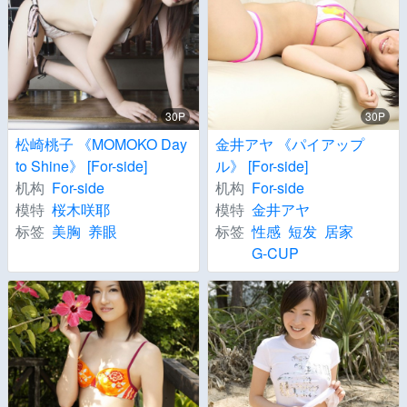
30P
30P
松崎桃子 《MOMOKO Day
金井アヤ 《パイアップ
to Shine》 [For-side]
ル》 [For-side]
机构
For-side
机构
For-side
模特
桜木咲耶
模特
金井アヤ
标签
美胸
养眼
标签
性感
短发
居家
G-CUP