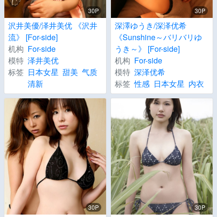
30P
30P
沢井美優/泽井美优 《沢井
深澤ゆうき/深泽优希
流》 [For-side]
《Sunshine～バリバリゆ
机构
For-side
うき～》 [For-side]
模特
泽井美优
机构
For-side
标签
日本女星
甜美
气质
模特
深泽优希
清新
标签
性感
日本女星
内衣
30P
30P