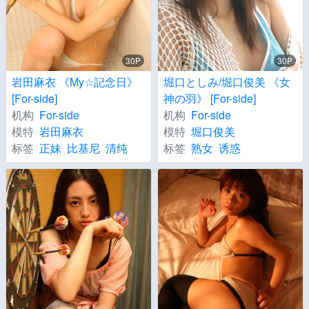
30P
30P
岩田麻衣 《My☆記念日》
堀口としみ/堀口俊美 《女
[For-side]
神の羽》 [For-side]
机构
For-side
机构
For-side
模特
岩田麻衣
模特
堀口俊美
标签
正妹
比基尼
清纯
标签
熟女
诱惑