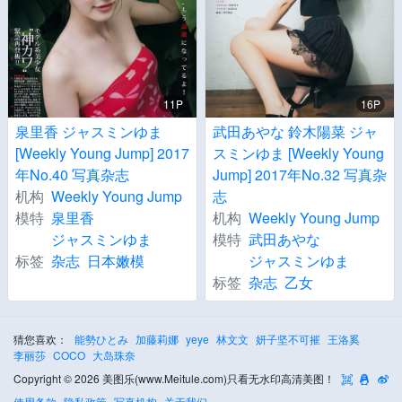
11P
16P
泉里香 ジャスミンゆま
武田あやな 鈴木陽菜 ジャ
[Weekly Young Jump] 2017
スミンゆま [Weekly Young
年No.40 写真杂志
Jump] 2017年No.32 写真杂
机构
Weekly Young Jump
志
模特
泉里香
机构
Weekly Young Jump
ジャスミンゆま
模特
武田あやな
标签
杂志
日本嫩模
ジャスミンゆま
标签
杂志
乙女
猜您喜欢：
能勢ひとみ
加藤莉娜
yeye
林文文
妍子坚不可摧
王洛奚
李丽莎
COCO
大岛珠奈
Copyright © 2026 美图乐(www.Meitule.com)只看无水印高清美图！
使用条款
隐私政策
写真机构
关于我们