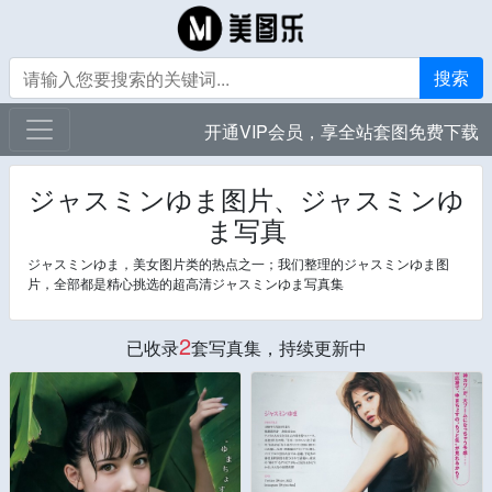
搜索
开通VIP会员，享全站套图免费下载
ジャスミンゆま图片、ジャスミンゆ
ま写真
ジャスミンゆま，美女图片类的热点之一；我们整理的ジャスミンゆま图
片，全部都是精心挑选的超高清ジャスミンゆま写真集
2
已收录
套写真集，持续更新中