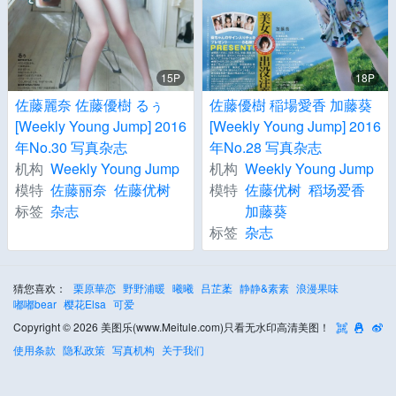
15P
18P
佐藤麗奈 佐藤優樹 るぅ
佐藤優樹 稲場愛香 加藤葵
[Weekly Young Jump] 2016
[Weekly Young Jump] 2016
年No.30 写真杂志
年No.28 写真杂志
机构
Weekly Young Jump
机构
Weekly Young Jump
模特
佐藤丽奈
佐藤优树
模特
佐藤优树
稻场爱香
标签
杂志
加藤葵
标签
杂志
猜您喜欢：
栗原華恋
野野浦暖
曦曦
吕芷葇
静静&素素
浪漫果味
嘟嘟bear
樱花Elsa
可爱
Copyright © 2026 美图乐(www.Meitule.com)只看无水印高清美图！
使用条款
隐私政策
写真机构
关于我们