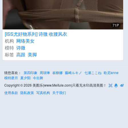
71P
[ISS尤好物系列] 诗微 收腰风衣
机构
网络美女
模特
诗微
标签
高跟
美脚
猜您喜欢：
第四印象
周琰琳
崔柳娜
藤崎ルキノ
七瀬ここね
欧尼anne
模特磬月
夏夕阳
今出舞
Copyright © 2026 美图乐(www.Meitule.com)只看无水印高清美图！
使用条款
隐私政策
写真机构
关于我们